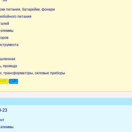
оки питания, батарейки, фонари
ребойного питания
талей
, клеммы
торов
нструмента
ышленная
ь, провода
и, трансформаторы, силовые приборы
РАЙС
САЙТ
8-23
ент
, клеммы