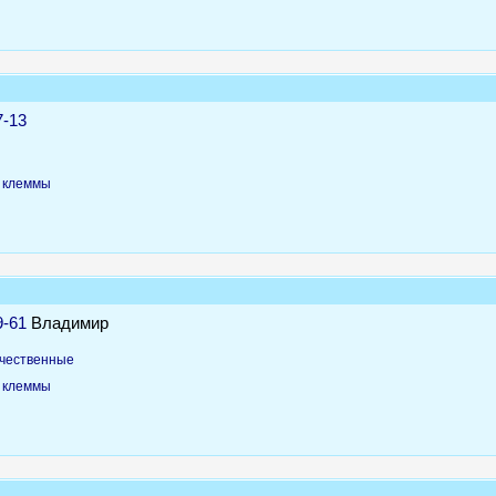
7-13
, клеммы
9-61
Владимир
чественные
, клеммы