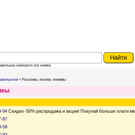
авильона наберите его номер
авильонов
> Разъемы, кнопки, клеммы
ммы
0-94
Скидки -50% распродажа и акции! Покупай больше плати м
7-87
9-58
7-93