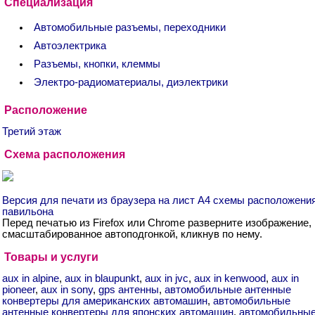
Специализация
Автомобильные разъемы, переходники
Автоэлектрика
Разъемы, кнопки, клеммы
Электро-радиоматериалы, диэлектрики
Расположение
Третий этаж
Схема расположения
Версия для печати из браузера на лист А4 схемы расположени
павильона
Перед печатью из Firefox или Chrome разверните изображение,
смасштабированное автоподгонкой, кликнув по нему.
Товары и услуги
aux in alpine
,
aux in blaupunkt
,
aux in jvc
,
aux in kenwood
,
aux in
pioneer
,
aux in sony
,
gps антенны
,
автомобильные антенные
конвертеры для американских автомашин
,
автомобильные
антенные конвертеры для японских автомашин
,
автомобильны