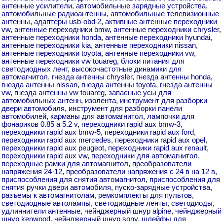
антенные усилители
,
автомобильные зарядные устройства
,
автомобильные радиоантенны
,
автомобильные телевизионные
антенны
,
адаптеры usb-obd 2
,
активные антенные переходники
vw
,
антенные переходники bmw
,
антенные переходники chrysler
,
антенные переходники honda
,
антенные переходники hyundai
,
антенные переходники kia
,
антенные переходники nissan
,
антенные переходники toyota
,
антенные переходники vw
,
антенные переходники vw touareg
,
блоки питания для
светодиодных лент
,
высокочастотные динамики для
автомагнитол
,
гнезда антенны chrysler
,
гнезда антенны honda
,
гнезда антенны nissan
,
гнезда антенны toyota
,
гнезда антенны
vw
,
гнезда антенны vw touareg
,
запасные усы для
автомобильных антенн
,
изолента
,
инструмент для разборки
двери автомобиля
,
инструмент для разборки панели
автомобилей
,
карманы для автомагнитол
,
лампочки для
фонариков 0.85 а 5.2 v
,
переходники rapid aux bmw-3
,
переходники rapid aux bmw-5
,
переходники rapid aux ford
,
переходники rapid aux mercedes
,
переходники rapid aux opel
,
переходники rapid aux peugeot
,
переходники rapid aux renault
,
переходники rapid aux vw
,
переходники для автомагнитол
,
переходные рамки для автомагнитол
,
преобразователи
напряжения 24-12
,
преобразователи напряжения с 24 в на 12 в
,
приспособления для снятия автомагнитол
,
приспособления для
снятия ручки двери автомобиля
,
пуско-зарядные устройства
,
разъемы к автомагнитолам
,
ремкомплекты для пультов
,
светодиодные автолампы
,
светодиодные ленты
,
светодиоды
,
удлиннители антенные
,
чейнджерный шнур alpine
,
чейнджерны
шнур kenwood
,
чейнджерный шнур sony
,
шлейфы для