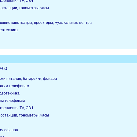
крепления TV, СВЧ
еостанции, тонометры, часы
ашние кинотеатры, проекторы, музыкальные центры
деотехника
0-60
оки питания, батарейки, фонари
товым телефонам
идеотехника
вым телефонам
крепления TV, СВЧ
еостанции, тонометры, часы
телефонов