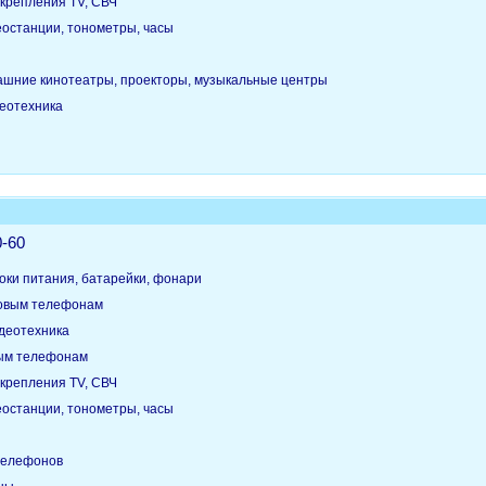
крепления TV, СВЧ
еостанции, тонометры, часы
ашние кинотеатры, проекторы, музыкальные центры
деотехника
0-60
оки питания, батарейки, фонари
товым телефонам
идеотехника
вым телефонам
крепления TV, СВЧ
еостанции, тонометры, часы
телефонов