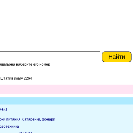
авильона наберите его номер
 Штатив jmary 2264
0-60
оки питания, батарейки, фонари
идеотехника