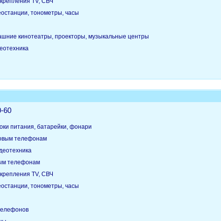
крепления TV, СВЧ
еостанции, тонометры, часы
ашние кинотеатры, проекторы, музыкальные центры
деотехника
0-60
оки питания, батарейки, фонари
товым телефонам
идеотехника
вым телефонам
крепления TV, СВЧ
еостанции, тонометры, часы
телефонов