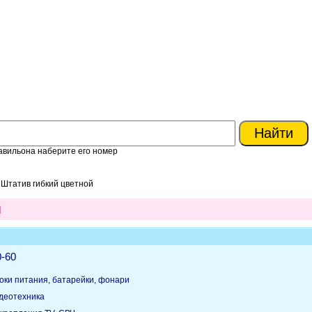
авильона наберите его номер
 Штатив гибкий цветной
й
0-60
оки питания, батарейки, фонари
идеотехника