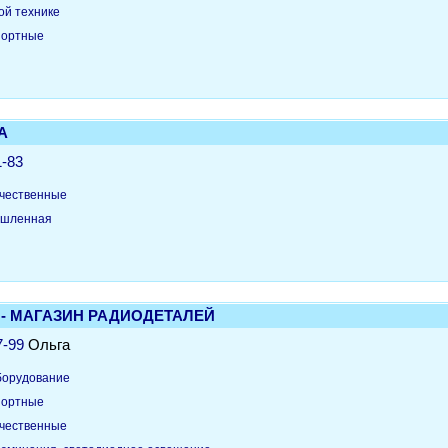
ой технике
портные
А
1-83
чественные
ышленная
0 - МАГАЗИН РАДИОДЕТАЛЕЙ
7-99
Ольга
борудование
портные
чественные