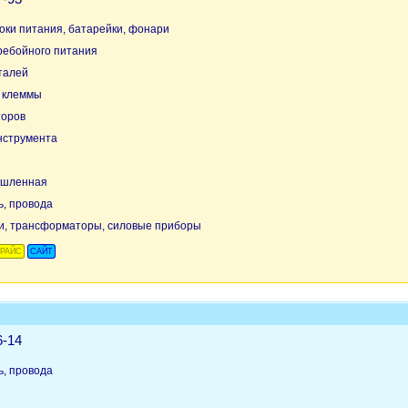
оки питания, батарейки, фонари
ребойного питания
талей
, клеммы
торов
нструмента
ышленная
ь, провода
и, трансформаторы, силовые приборы
РАЙС
САЙТ
6-14
ь, провода