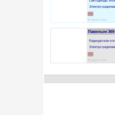
Светодиоды, илл
Электро-радиома
KW
Второй этаж
Павильон 369
Радиодетали оте
Электро-радиома
KW
Второй этаж