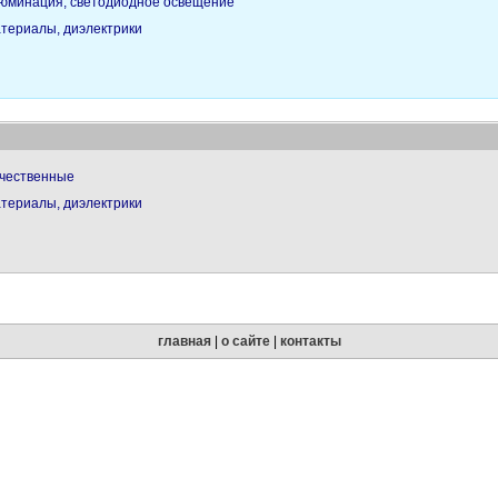
юминация, светодиодное освещение
териалы, диэлектрики
чественные
териалы, диэлектрики
главная
|
о сайте
|
контакты