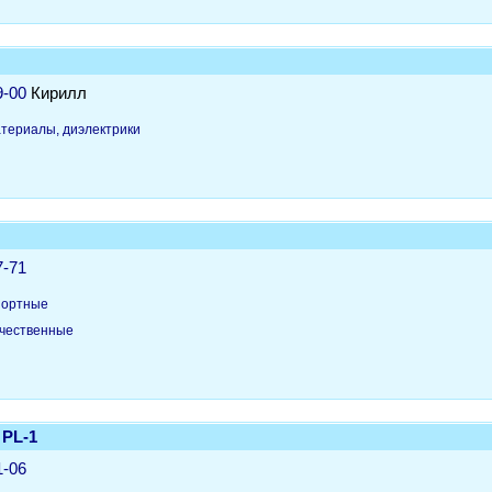
9-00
Кирилл
териалы, диэлектрики
7-71
портные
чественные
 PL-1
1-06