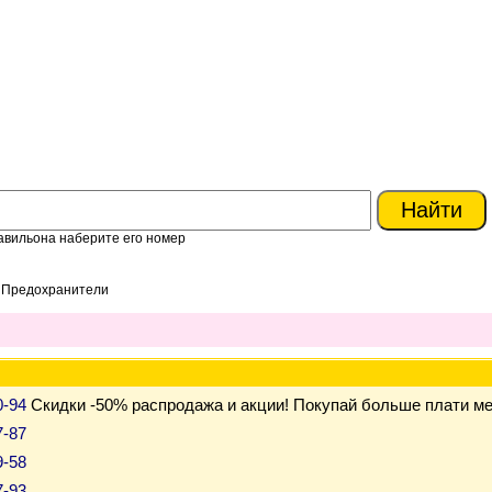
авильона наберите его номер
> Предохранители
0-94
Скидки -50% распродажа и акции! Покупай больше плати м
7-87
9-58
7-93