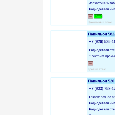
Запчасти к бытов
Радиодетали им
KW
ФОТО
Цокольный этаж
Павильон 582
+7 (926) 525-1
Радиодетали оте
Электрика пром
KW
Третий этаж
Павильон 52
+7 (903) 758-1
Газосварочное о
Радиодетали им
Радиодетали оте