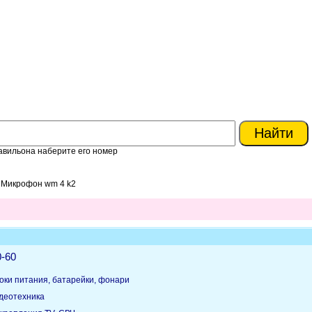
авильона наберите его номер
> Микрофон wm 4 k2
0-60
оки питания, батарейки, фонари
идеотехника