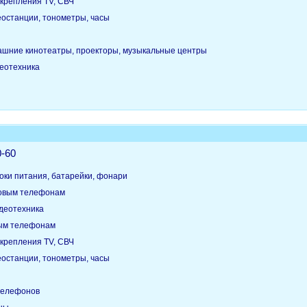
крепления TV, СВЧ
еостанции, тонометры, часы
ашние кинотеатры, проекторы, музыкальные центры
деотехника
0-60
оки питания, батарейки, фонари
товым телефонам
идеотехника
вым телефонам
крепления TV, СВЧ
еостанции, тонометры, часы
телефонов