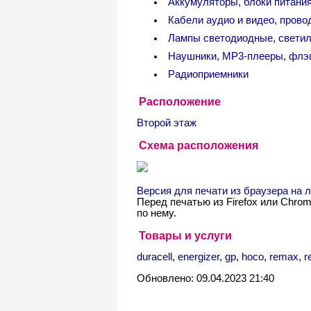
Аккумуляторы, блоки питания
Кабели аудио и видео, прово
Лампы светодиодные, свети
Наушники, MP3-плееры, флэ
Радиоприемники
Расположение
Второй этаж
Схема расположения
Версия для печати из браузера на
Перед печатью из Firefox или Chro
по нему.
Товары и услуги
duracell
,
energizer
,
gp
,
hoco
,
remax
,
r
Обновлено: 09.04.2023 21:40