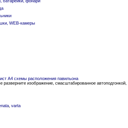
, батарейки, фонари
да
льники
шки, WEB-камеры
 лист А4 схемы расположения павильона
me разверните изображение, смасштабированное автоподгонкой,
enata
,
varta