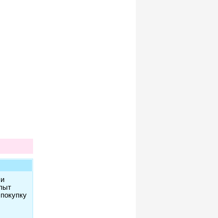
ли
пыт
 покупку