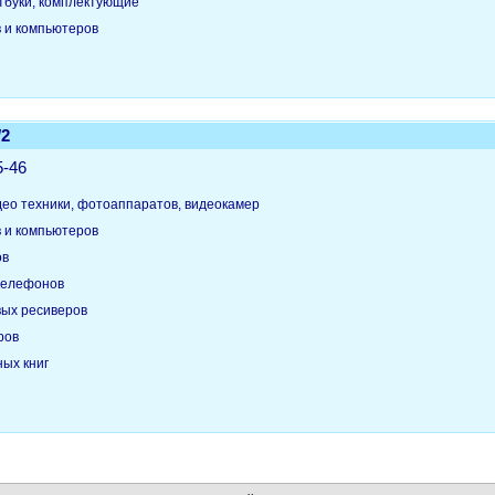
тбуки, комплектующие
в и компьютеров
/2
5-46
део техники, фотоаппаратов, видеокамер
в и компьютеров
ов
телефонов
вых ресиверов
ров
ых книг