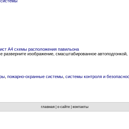
 системы
 лист А4 схемы расположения павильона
me разверните изображение, смасштабированное автоподгонкой,
ры
,
пожарно-охранные системы
,
системы контроля и безопасно
главная
|
о сайте
|
контакты