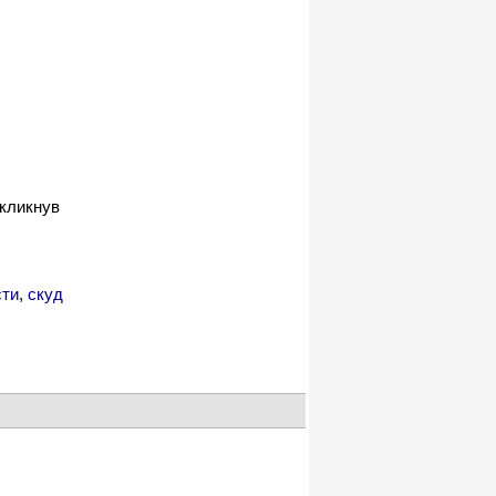
 кликнув
сти
,
скуд