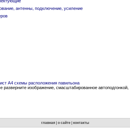
плектующие
ование, антенны, подключение, усиление
еров
 лист А4 схемы расположения павильона
me разверните изображение, смасштабированное автоподгонкой,
главная
|
о сайте
|
контакты