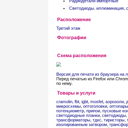
Радиодетали импортные
Светодиоды, иллюминация, 
Расположение
Третий этаж
Фотографии
Схема расположения
Версия для печати из браузера на
Перед печатью из Firefox или Chro
по нему.
Товары и услуги
cramolin
,
fbt
,
igbt
,
mosfet
,
аэрозоли
,
микросхемы
,
оптоголовки
,
оптопар
потенциометр
,
припои
,
пусковые ко
светодиодные планки
,
светодиоды
трансформаторы
,
тдкс
,
тиристоры
,
изолированным затвором
,
трансфо