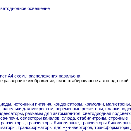
светодиодное освещение
 лист А4 схемы расположения павильона
me разверните изображение, смасштабированное автоподгонкой,
диоды
,
источники питания
,
конденсаторы
,
крамолин
,
магнетроны
,
ы
,
панельки для микросхем
,
переменные резисторы
,
планки подс
нденсаторы
,
разъемы для автомагнитол
,
светодиодная подсветк
,
свч-печи
,
селекторы каналов
,
слюда
,
стабилитроны
,
строчные
транзисторы
,
транзисторы биполярные
,
транзисторы биполярны
рматоры
,
трансформаторы для жк-инверторов
,
трансформаторы 