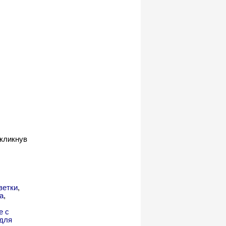
 кликнув
ветки
,
а
,
е с
для