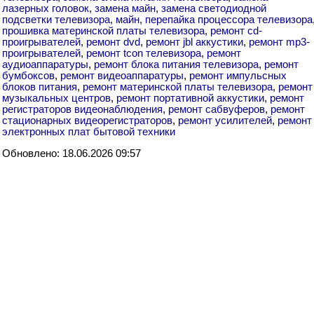
лазерных головок
,
замена майн
,
замена светодиодной
подсветки телевизора
,
майн
,
перепайка процессора телевизора
прошивка материнской платы телевизора
,
ремонт cd-
проигрывателей
,
ремонт dvd
,
ремонт jbl аккустики
,
ремонт mp3-
проигрывателей
,
ремонт tcon телевизора
,
ремонт
аудиоаппаратуры
,
ремонт блока питания телевизора
,
ремонт
бумбоксов
,
ремонт видеоаппаратуры
,
ремонт импульсных
блоков питания
,
ремонт материнской платы телевизора
,
ремонт
музыкальных центров
,
ремонт портативной аккустики
,
ремонт
регистраторов видеонаблюдения
,
ремонт сабвуферов
,
ремонт
стационарных видеорегистраторов
,
ремонт усилителей
,
ремонт
электронных плат бытовой техники
Обновлено: 18.06.2026 09:57