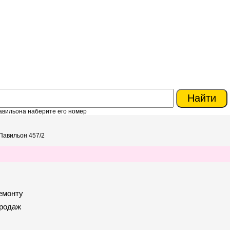
авильона наберите его номер
Павильон 457/2
емонту
продаж