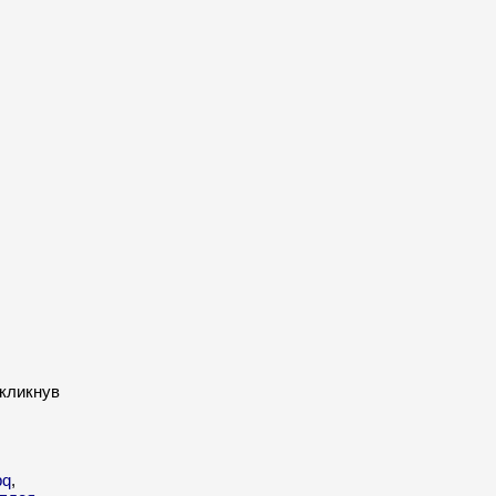
 кликнув
bq
,