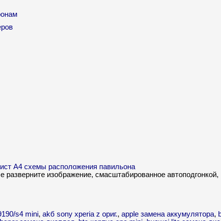
фонам
еров
 лист А4 схемы расположения павильона
me разверните изображение, смасштабированное автоподгонкой,
190/s4 mini
,
akб sony xperia z ориг.
,
apple замена аккумулятора
,