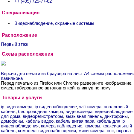
+7 (495) 725-77-62
Специализация
Видеонаблюдение, охранные системы
Расположение
Первый этаж
Схема расположения
Версия для печати из браузера на лист А4 схемы расположени
павильона
Перед печатью из Firefox или Chrome разверните изображение,
смасштабированное автоподгонкой, кликнув по нему.
Товары и услуги
ip видеокамера
,
ip видеонаблюдение
,
wifi камера
,
аналоговый
кабель
,
беспроводная камера
,
видеокамера
,
видеонаблюдение
для дома
,
видеорегистраторы
,
вызывная панель
,
диктофоны
,
домофоны
,
кабель видео
,
кабель витая пара
,
кабель для ip
видеонаблюдения
,
камера наблюдение
,
камеры
,
коаксиальный
кабель
,
комплект видеонаблюдения
,
мини камера
,
опс
,
охрана