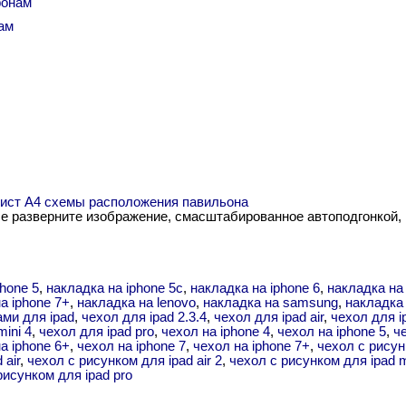
фонам
ам
 лист А4 схемы расположения павильона
me разверните изображение, смасштабированное автоподгонкой,
phone 5
,
накладка на iphone 5с
,
накладка на iphone 6
,
накладка на
а iphone 7+
,
накладка на lenovo
,
накладка на samsung
,
накладка 
ми для ipad
,
чехол для ipad 2.3.4
,
чехол для ipad air
,
чехол для ip
mini 4
,
чехол для ipad pro
,
чехол на iphone 4
,
чехол на iphone 5
,
ч
а iphone 6+
,
чехол на iphone 7
,
чехол на iphone 7+
,
чехол с рису
 air
,
чехол с рисунком для ipad air 2
,
чехол с рисунком для ipad m
рисунком для ipad pro