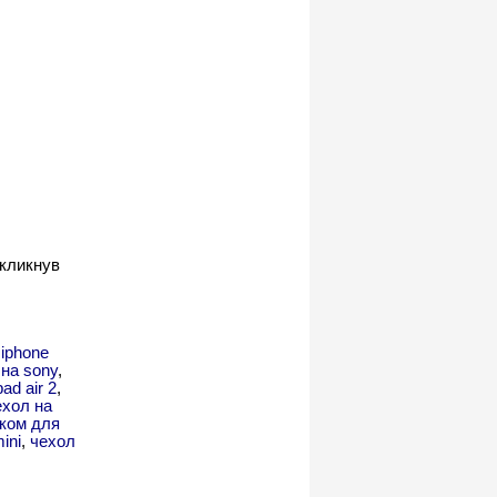
 кликнув
 iphone
на sony
,
ad air 2
,
ехол на
нком для
ini
,
чехол