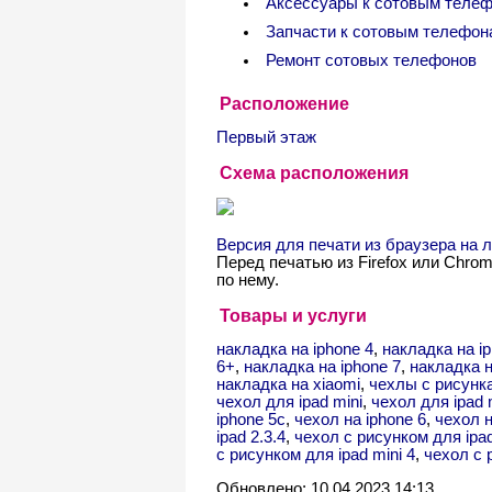
Аксессуары к сотовым теле
Запчасти к сотовым телефон
Ремонт сотовых телефонов
Расположение
Первый этаж
Схема расположения
Версия для печати из браузера на
Перед печатью из Firefox или Chro
по нему.
Товары и услуги
накладка на iphone 4
,
накладка на i
6+
,
накладка на iphone 7
,
накладка н
накладка на xiaomi
,
чехлы с рисунка
чехол для ipad mini
,
чехол для ipad 
iphone 5с
,
чехол на iphone 6
,
чехол н
ipad 2.3.4
,
чехол с рисунком для ipad
с рисунком для ipad mini 4
,
чехол с 
Обновлено: 10.04.2023 14:13