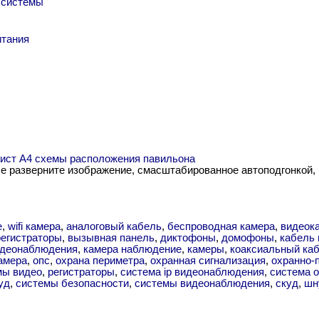
 системы
итания
 лист А4 схемы расположения павильона
me разверните изображение, смасштабированное автоподгонкой,
е
,
wifi камера
,
аналоговый кабель
,
беспроводная камера
,
видеок
егистраторы
,
вызывная панель
,
диктофоны
,
домофоны
,
кабель 
видеонаблюдения
,
камера наблюдение
,
камеры
,
коаксиальный ка
амера
,
опс
,
охрана периметра
,
охранная сигнализация
,
охранно-
мы видео
,
регистраторы
,
система ip видеонаблюдения
,
система о
уд
,
системы безопасности
,
системы видеонаблюдения
,
скуд
,
шн