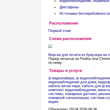
Видеонаблюдение, охранные
Диктофоны
Источники бесперебойного п
Расположение
Первый этаж
Схема расположения
Версия для печати из браузера на
Перед печатью из Firefox или Chro
по нему.
Товары и услуги
ip видеокамера
,
ip видеонаблюдени
видеонаблюдение для дома
,
видеор
кабель витая пара
,
кабель для ip 
комплект видеонаблюдения
,
мини к
системы
,
пожарные датчики
,
разъе
пожарной сигнализации
,
система ск
видео
Обновлено: 09.04.2026 06:36