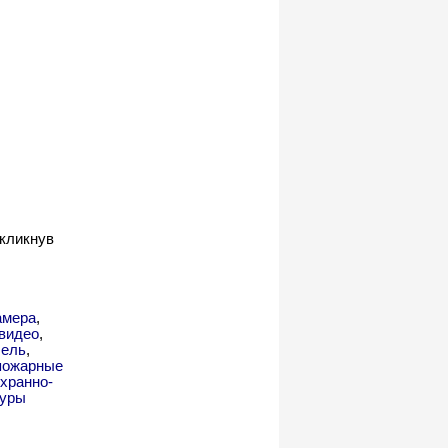
 кликнув
амера
,
видео
,
бель
,
пожарные
хранно-
уры