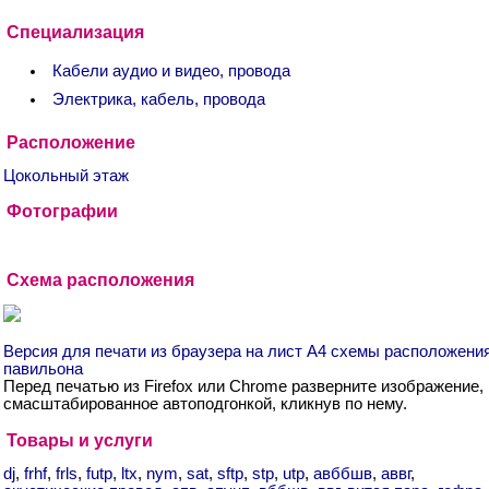
Специализация
Кабели аудио и видео, провода
Электрика, кабель, провода
Расположение
Цокольный этаж
Фотографии
Схема расположения
Версия для печати из браузера на лист А4 схемы расположени
павильона
Перед печатью из Firefox или Chrome разверните изображение,
смасштабированное автоподгонкой, кликнув по нему.
Товары и услуги
dj
,
frhf
,
frls
,
futp
,
ltx
,
nym
,
sat
,
sftp
,
stp
,
utp
,
авббшв
,
аввг
,