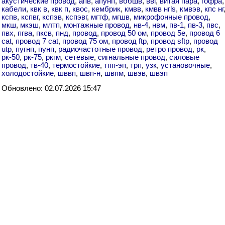
акустические провод
,
апв
,
апунп
,
вббшв
,
ввг
,
витая пара
,
гофра
,
кабели
,
квк в
,
квк п
,
квос
,
кембрик
,
кмвв
,
кмвв нгls
,
кмвэв
,
кпс нг
кспв
,
кспвг
,
кспэв
,
кспэвг
,
мгтф
,
мгшв
,
микрофонные провод
,
мкш
,
мкэш
,
млтп
,
монтажные провод
,
нв-4
,
нвм
,
пв-1
,
пв-3
,
пвс
,
пвх
,
пгва
,
пксв
,
пнд
,
провод
,
провод 50 ом
,
провод 5e
,
провод 6
cat
,
провод 7 cat
,
провод 75 ом
,
провод ftp
,
провод sftp
,
провод
utp
,
пугнп
,
пунп
,
радиочастотные провод
,
ретро провод
,
рк
,
рк-50
,
рк-75
,
ркгм
,
сетевые
,
сигнальные провод
,
силовые
провод
,
тв-40
,
термостойкие
,
тпп-эп
,
трп
,
узк
,
установочные
,
холодостойкие
,
шввп
,
швп-н
,
швпм
,
швэв
,
швэп
Обновлено: 02.07.2026 15:47